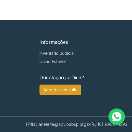
Informações
Inventário Judicial
União Estável
Orientação jurídica?
Agendar consulta
flavianeleite@adv.oabsp.org.br
(16) 99614-1293