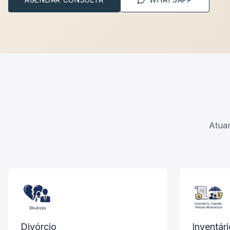
Atuam
Divórcio
Inventári