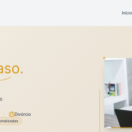
Início
aso.
s
Divórcio
onalizadas